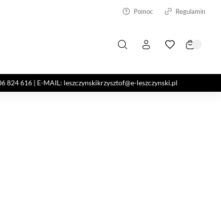
Pomoc
Regulamin
4 616 | E-MAIL: leszczynskikrzysztof@e-leszczynski.pl