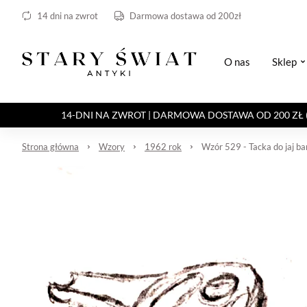
14 dni na zwrot
Darmowa dostawa od 200zł
O nas
Sklep
14-DNI NA ZWROT | DARMOWA DOSTAWA OD 200 ZŁ (Paczka 
Strona główna
Wzory
1962 rok
Wzór 529 - Tacka do jaj b