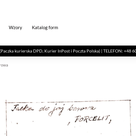
Wzory
Katalog form
kurierska DPD, Kurier InPost i Poczta Polska) | TELEFON: +48 606 82
arowa