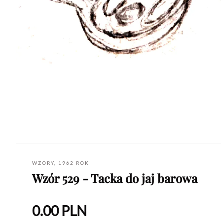
WZORY
,
1962 ROK
Wzór 529 - Tacka do jaj barowa
0.00
PLN