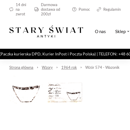
14 dni
Darmowa
na
dostawa od
Pomoc
Regulamin
zwrot
200zł
O nas
Sklep
kurierska DPD, Kurier InPost i Poczta Polska) | TELEFON: +48 606 82
Strona główna
Wzory
1964 rok
Wzór 574 - Wazonik