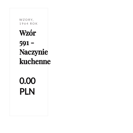
WZORY
,
1964 ROK
Wzór
591 -
Naczynie
kuchenne
0.00
PLN