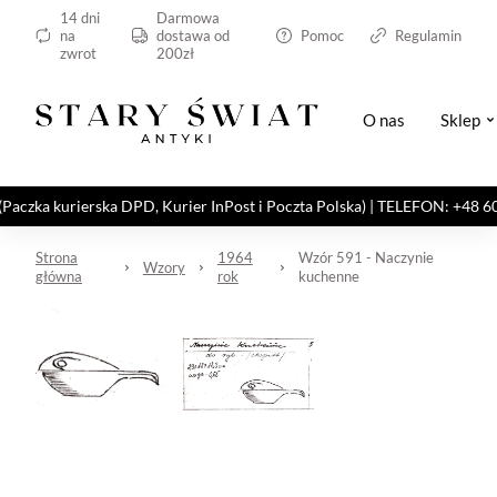
14 dni
Darmowa
na
dostawa od
Pomoc
Regulamin
zwrot
200zł
O nas
Sklep
kurierska DPD, Kurier InPost i Poczta Polska) | TELEFON: +48 606 82
Strona
1964
Wzór 591 - Naczynie
Wzory
główna
rok
kuchenne