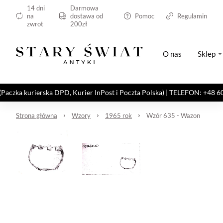
14 dni
Darmowa
na
dostawa od
Pomoc
Regulamin
zwrot
200zł
O nas
Sklep
kurierska DPD, Kurier InPost i Poczta Polska) | TELEFON: +48 606 82
Strona główna
Wzory
1965 rok
Wzór 635 - Wazon