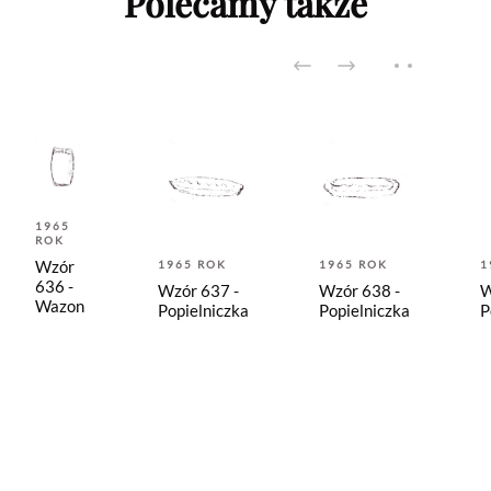
Polecamy także
1965
ROK
Wzór
1965 ROK
1965 ROK
1
636 -
Wzór 637 -
Wzór 638 -
W
Wazon
Popielniczka
Popielniczka
P