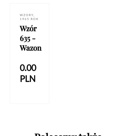
WZORY
,
1965 ROK
Wzór
635 -
Wazon
0.00
PLN