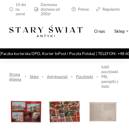
14 dni
Darmowa
na
dostawa od
Pomoc
Regulamin
zwrot
200zł
O nas
Sklep
kurierska DPD, Kurier InPost i Poczta Polska) | TELEFON: +48 606 82
Łódź
pocztówki
Strona
Sklep
Antykwariat
Pocztówki
PRL
główna
pamiątki z
łodzi