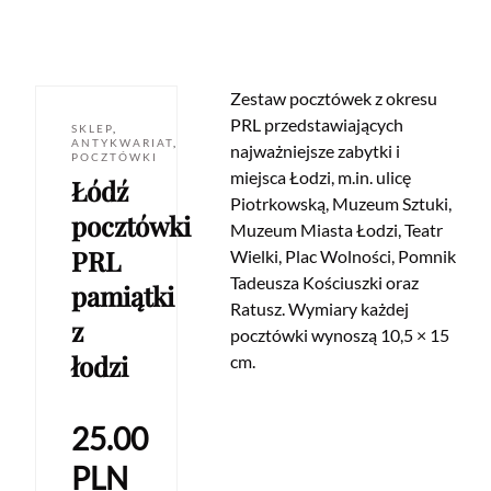
Zestaw pocztówek z okresu
PRL przedstawiających
SKLEP
,
ANTYKWARIAT
,
najważniejsze zabytki i
POCZTÓWKI
miejsca Łodzi, m.in. ulicę
Łódź
Piotrkowską, Muzeum Sztuki,
pocztówki
Muzeum Miasta Łodzi, Teatr
PRL
Wielki, Plac Wolności, Pomnik
Tadeusza Kościuszki oraz
pamiątki
Ratusz. Wymiary każdej
z
pocztówki wynoszą 10,5 × 15
łodzi
cm.
25.00
PLN