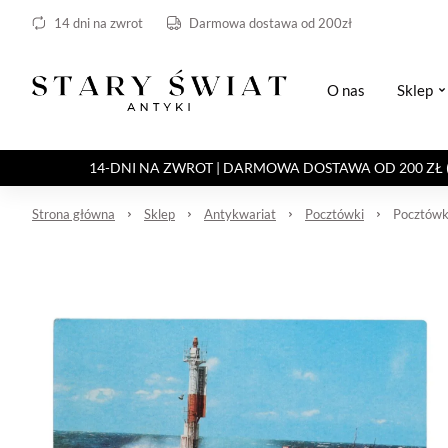
14 dni na zwrot
Darmowa dostawa od 200zł
O nas
Sklep
14-DNI NA ZWROT | DARMOWA DOSTAWA OD 200 ZŁ (Paczka 
Strona główna
Sklep
Antykwariat
Pocztówki
Pocztówk