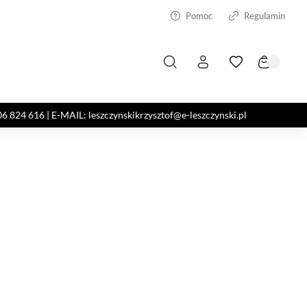
Pomoc
Regulamin
4 616 | E-MAIL: leszczynskikrzysztof@e-leszczynski.pl