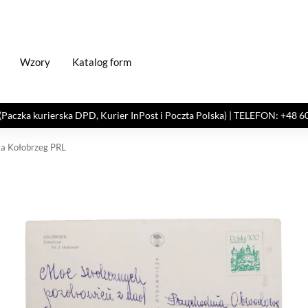
Wzory
Katalog form
kurierska DPD, Kurier InPost i Poczta Polska) | TELEFON: +48 606 82
a Kołobrzeg PRL