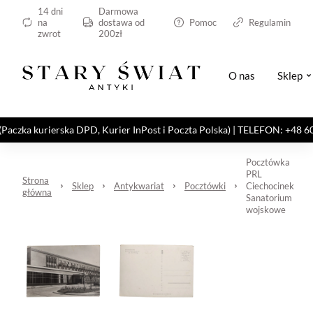
14 dni
Darmowa
na
dostawa od
Pomoc
Regulamin
zwrot
200zł
O nas
Sklep
kurierska DPD, Kurier InPost i Poczta Polska) | TELEFON: +48 606 82
Pocztówka
PRL
Strona
Sklep
Antykwariat
Pocztówki
Ciechocinek
główna
Sanatorium
wojskowe