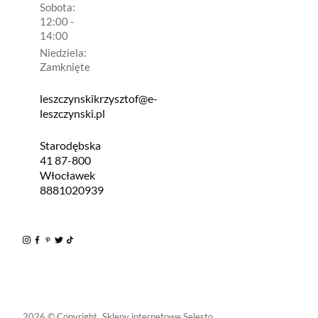
Sobota:
12:00 -
14:00
Niedziela:
Zamknięte
leszczynskikrzysztof@e-
leszczynski.pl
Starodębska
41 87-800
Włocławek
8881020939
2026 © Copyright.
Sklepy internetowe Selesto