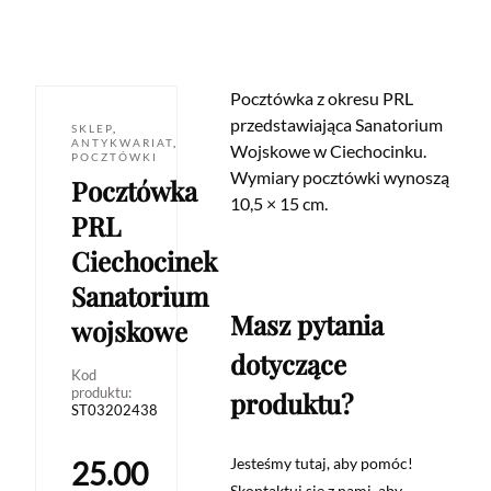
Pocztówka z okresu PRL
przedstawiająca Sanatorium
SKLEP
,
ANTYKWARIAT
,
Wojskowe w Ciechocinku.
POCZTÓWKI
Wymiary pocztówki wynoszą
Pocztówka
10,5 × 15 cm.
PRL
Ciechocinek
Sanatorium
Masz pytania
wojskowe
dotyczące
Kod
produktu:
produktu?
ST03202438
Jesteśmy tutaj, aby pomóc!
25.00
Skontaktuj się z nami, aby