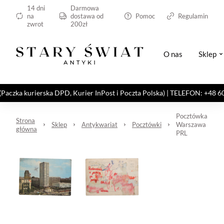
14 dni
Darmowa
na
dostawa od
Pomoc
Regulamin
zwrot
200zł
O nas
Sklep
kurierska DPD, Kurier InPost i Poczta Polska) | TELEFON: +48 606 82
Pocztówka
Strona
Sklep
Antykwariat
Pocztówki
Warszawa
główna
PRL