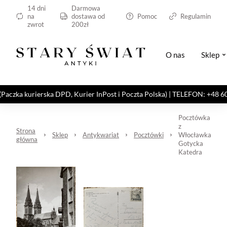
14 dni
Darmowa
na
dostawa od
Pomoc
Regulamin
zwrot
200zł
O nas
Sklep
kurierska DPD, Kurier InPost i Poczta Polska) | TELEFON: +48 606 82
Pocztówka
z
Strona
Sklep
Antykwariat
Pocztówki
Włocławka
główna
Gotycka
Katedra