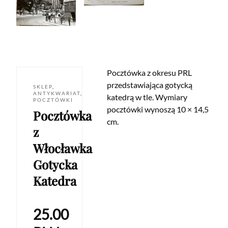
Pocztówka z okresu PRL
przedstawiająca gotycką
SKLEP
,
ANTYKWARIAT
,
katedrą w tle. Wymiary
POCZTÓWKI
pocztówki wynoszą 10 × 14,5
Pocztówka
cm.
z
Włocławka
Gotycka
Katedra
25.00