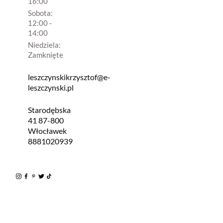
16:00
Sobota:
12:00 -
14:00
Niedziela:
Zamknięte
leszczynskikrzysztof@e-
leszczynski.pl
Starodębska
41 87-800
Włocławek
8881020939