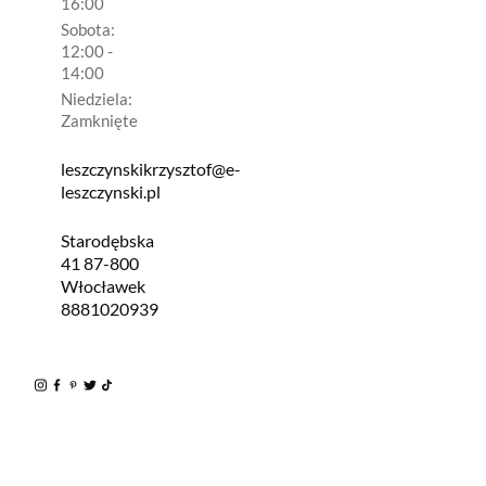
16:00
Sobota:
12:00 -
14:00
Niedziela:
Zamknięte
leszczynskikrzysztof@e-
leszczynski.pl
Starodębska
41 87-800
Włocławek
8881020939