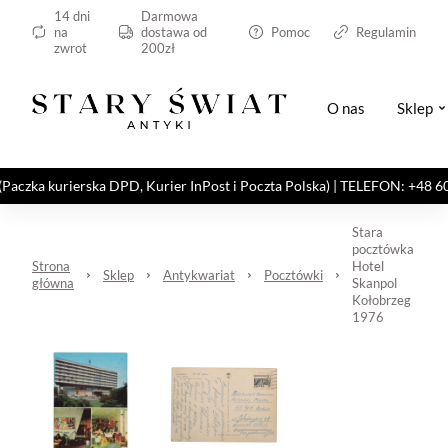
14 dni
Darmowa
na
dostawa od
Pomoc
Regulamin
zwrot
200zł
O nas
Sklep
kurierska DPD, Kurier InPost i Poczta Polska) | TELEFON: +48 606 82
Stara
pocztówka
Strona
Hotel
Sklep
Antykwariat
Pocztówki
główna
Skanpol
Kołobrzeg
1976