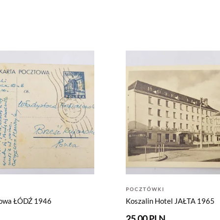
POCZTÓWKI
towa ŁÓDŹ 1946
Koszalin Hotel JAŁTA 1965
N
25.00 PLN