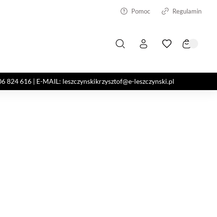
Pomoc
Regulamin
4 616 | E-MAIL: leszczynskikrzysztof@e-leszczynski.pl