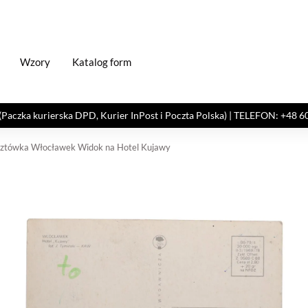
Wzory
Katalog form
kurierska DPD, Kurier InPost i Poczta Polska) | TELEFON: +48 606 82
cztówka Włocławek Widok na Hotel Kujawy