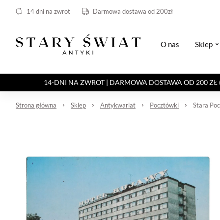
14 dni na zwrot
Darmowa dostawa od 200zł
O nas
Sklep
14-DNI NA ZWROT | DARMOWA DOSTAWA OD 200 ZŁ (Paczka 
Strona główna
Sklep
Antykwariat
Pocztówki
Stara Po