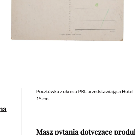
Pocztówka z okresu PRL przedstawiająca Hote
15 cm.
na
Masz pytania dotyczące produ