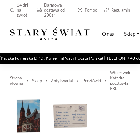
14 dni
Darmowa
na
dostawa od
Pomoc
Regulamin
zwrot
200zł
O nas
Sklep
kurierska DPD, Kurier InPost i Poczta Polska) | TELEFON: +48 606 82
Włocławek
Strona
Katedra
Sklep
Antykwariat
Pocztówki
główna
pocztówki
PRL