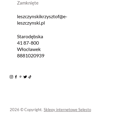
Zamknięte
leszczynskikrzysztof@e-
leszczynski.pl
Starodębska
41 87-800
Włocławek
8881020939
2026 © Copyright.
Sklepy internetowe Selesto